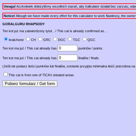
Uwaga!
Aczkolwiek dołożyliśmy wszelkich starań, aby kalkulator działał bez zarzutu, od
Notice!
Altough we have made every effort for this calculator to work flawlessy, the owner of 
GORALGURU RHAPSODY
Ten kot już ma zatwierdzony tytuł... / This cat is already confirmed as...
brak/none
CH
GRC
DGC
TGC
QGC
Ten kot ma już / This cat already has
punktów / points.
Ten kot ma już / This cat already has
finałów / finals.
(Jeśli nie podasz ilości punktów lub finałów, zostanie przyjęta minimalna ilość potrzebna na 
This cat is from one of TICA's isloated areas.