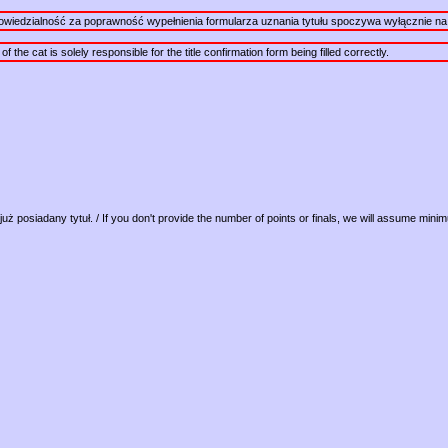
powiedzialność za poprawność wypełnienia formularza uznania tytułu spoczywa wyłącznie na 
the cat is solely responsible for the title confirmation form being filled correctly.
już posiadany tytuł. / If you don't provide the number of points or finals, we will assume mini