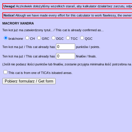
Uwaga!
Aczkolwiek dołożyliśmy wszelkich starań, aby kalkulator działał bez zarzutu, od
Notice!
Altough we have made every effort for this calculator to work flawlessy, the owner of 
MACRORY XANDRA
Ten kot już ma zatwierdzony tytuł... / This cat is already confirmed as...
brak/none
CH
GRC
DGC
TGC
QGC
Ten kot ma już / This cat already has
punktów / points.
Ten kot ma już / This cat already has
finałów / finals.
(Jeśli nie podasz ilości punktów lub finałów, zostanie przyjęta minimalna ilość potrzebna na 
This cat is from one of TICA's isloated areas.