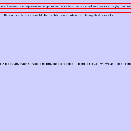
powiedzialność za poprawność wypełnienia formularza uznania tytułu spoczywa wyłącznie na 
the cat is solely responsible for the title confirmation form being filled correctly.
już posiadany tytuł. / If you don't provide the number of points or finals, we will assume mini