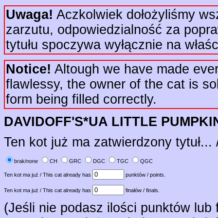
Uwaga!
Aczkolwiek dołożyliśmy wsze
zarzutu, odpowiedzialność za popr
tytułu spoczywa wyłącznie na właści
Notice!
Altough we have made every e
flawlessy, the owner of the cat is sol
form being filled correctly.
DAVIDOFF'S*UA LITTLE PUMPKI
Ten kot już ma zatwierdzony tytuł... 
brak/none
CH
GRC
DGC
TGC
QGC
Ten kot ma już / This cat already has
punktów / points.
Ten kot ma już / This cat already has
finałów / finals.
(Jeśli nie podasz ilości punktów lub 