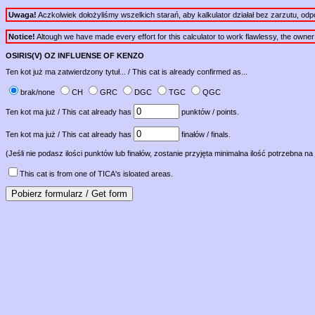
Uwaga!
Aczkolwiek dołożyliśmy wszelkich starań, aby kalkulator działał bez zarzutu, od
Notice!
Altough we have made every effort for this calculator to work flawlessy, the owner of 
OSIRIS(V) OZ INFLUENSE OF KENZO
Ten kot już ma zatwierdzony tytuł... / This cat is already confirmed as...
brak/none
CH
GRC
DGC
TGC
QGC
Ten kot ma już / This cat already has
punktów / points.
Ten kot ma już / This cat already has
finałów / finals.
(Jeśli nie podasz ilości punktów lub finałów, zostanie przyjęta minimalna ilość potrzebna na 
This cat is from one of TICA's isloated areas.