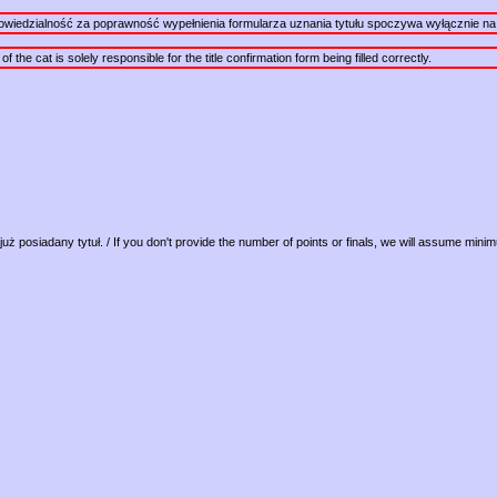
powiedzialność za poprawność wypełnienia formularza uznania tytułu spoczywa wyłącznie na 
the cat is solely responsible for the title confirmation form being filled correctly.
już posiadany tytuł. / If you don't provide the number of points or finals, we will assume mini