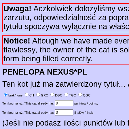
Uwaga!
Aczkolwiek dołożyliśmy wsze
zarzutu, odpowiedzialność za popr
tytułu spoczywa wyłącznie na właści
Notice!
Altough we have made every e
flawlessy, the owner of the cat is sol
form being filled correctly.
PENELOPA NEXUS*PL
Ten kot już ma zatwierdzony tytuł... 
brak/none
CH
GRC
DGC
TGC
QGC
Ten kot ma już / This cat already has
punktów / points.
Ten kot ma już / This cat already has
finałów / finals.
(Jeśli nie podasz ilości punktów lub 