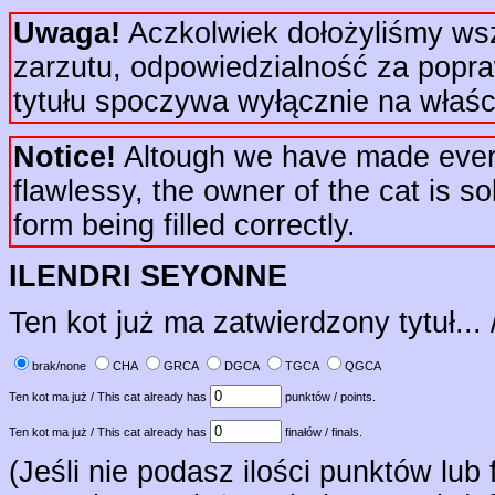
Uwaga!
Aczkolwiek dołożyliśmy wsze
zarzutu, odpowiedzialność za popr
tytułu spoczywa wyłącznie na właści
Notice!
Altough we have made every e
flawlessy, the owner of the cat is sol
form being filled correctly.
ILENDRI SEYONNE
Ten kot już ma zatwierdzony tytuł... 
brak/none
CHA
GRCA
DGCA
TGCA
QGCA
Ten kot ma już / This cat already has
punktów / points.
Ten kot ma już / This cat already has
finałów / finals.
(Jeśli nie podasz ilości punktów lub 