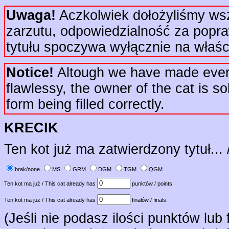
Uwaga!
Aczkolwiek dołożyliśmy wsze
zarzutu, odpowiedzialność za popr
tytułu spoczywa wyłącznie na właści
Notice!
Altough we have made every e
flawlessy, the owner of the cat is sol
form being filled correctly.
KRECIK
Ten kot już ma zatwierdzony tytuł... 
brak/none
MS
GRM
DGM
TGM
QGM
Ten kot ma już / This cat already has
punktów / points.
Ten kot ma już / This cat already has
finałów / finals.
(Jeśli nie podasz ilości punktów lub 