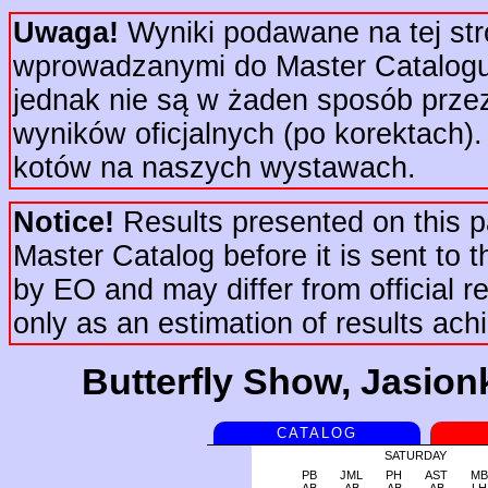
Uwaga!
Wyniki podawane na tej str
wprowadzanymi do Master Catalogu 
jednak nie są w żaden sposób prze
wyników oficjalnych (po korektach).
kotów na naszych wystawach.
Notice!
Results presented on this pa
Master Catalog before it is sent to t
by EO and may differ from official re
only as an estimation of results ac
Butterfly Show, Jasion
CATALOG
SATURDAY
PB
JML
PH
AST
MB