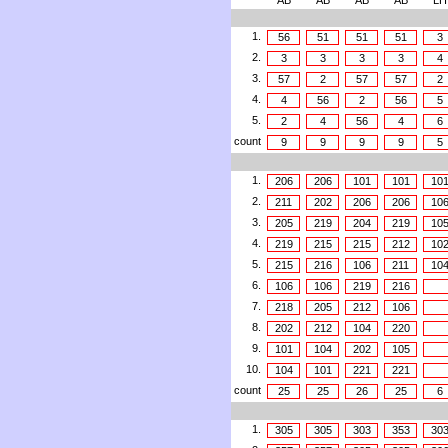
AB
AB
AB
AB
LH
1.
56
51
51
51
3
2.
3
3
3
3
4
3.
57
2
57
57
2
4.
4
56
2
56
5
5.
2
4
56
4
6
count
9
9
9
9
5
1.
206
206
101
101
10
2.
211
202
206
206
10
3.
205
219
204
219
10
4.
219
215
215
212
10
5.
215
216
106
211
10
6.
106
106
219
216
7.
218
205
212
106
8.
202
212
104
220
9.
101
104
202
105
10.
104
101
221
221
count
25
25
26
25
6
1.
305
305
303
353
30